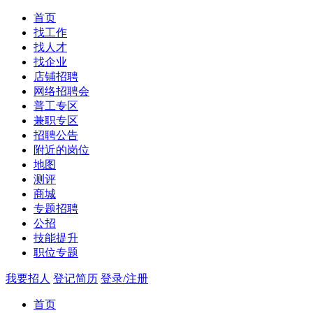
首页
找工作
找人才
找企业
店铺招聘
网络招聘会
普工专区
兼职专区
招聘公告
附近的岗位
地图
测评
商城
专题招聘
公招
技能提升
职位专题
我要招人
登记简历
登录/注册
首页