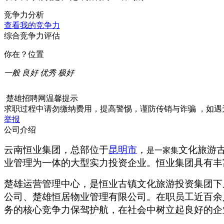
竞争力分析
查看我的竞争力
综合竞争力评估
你在？位置
一般
良好
优秀
极好
楚雄招聘网温馨提示
求职过程中请勿缴纳费用，提高警惕，谨防传销与诈骗 ，如
举报
公司介绍
云南
恒业集团，
总部
位于
昆明市
，
文化旅游
是一家集
业管理
为一体的大型实力投资企业。恒业集团具有丰
楚雄运营管理中心，是恒业古镇文化旅游投资集团下
公司、楚雄恒居物业管理有限公司。在职员工近百余
务的核心竞争力保驾护航，在社会中树立起良好的企