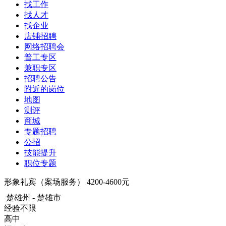
找工作
找人才
找企业
店铺招聘
网络招聘会
普工专区
兼职专区
招聘公告
附近的岗位
地图
测评
商城
专题招聘
公招
技能提升
职位专题
形象礼宾（案场服务）
4200-4600元
楚雄州 - 楚雄市
经验不限
高中