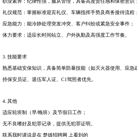
职业素养：纪律性强，服从管理，具备高度责任感和保密意识
礼仪规范：掌握标准迎宾礼仪、车辆指挥手势及商务接待流程
应急能力：能冷静处理突发冲突、客户纠纷或紧急安全事件；
体力要求：适应长时间站立、户外执勤及高强度工作节奏。
3. 技能要求
熟悉基础安保知识，具备简单防暴技能（如灭火器使用、应急
持保安员证、退伍军人证、C1驾照者优先。
4. 其他
适应轮班制（早/晚班）及节假日工作；
无不良嗜好及犯罪记录，提供无犯罪证明。
联系我时请说是在
楚雄招聘网
上看到的